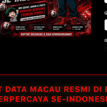
Q
Open
Open
Open
G
media
media
media
5
7
9
in
in
in
modal
modal
modal
T DATA MACAU RESMI DI
ERPERCAYA SE-INDONES