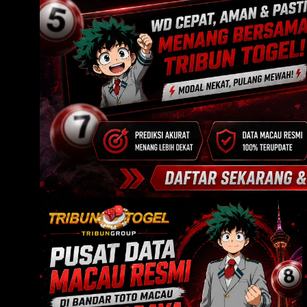
Open
media
1
in
modal