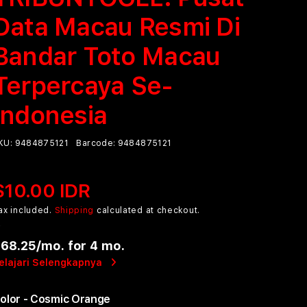
Data Macau Resmi Di
Bandar Toto Macau
Terpercaya Se-
Indonesia
KU:
9484875121
Barcode:
9484875121
$10.00 IDR
ax included.
Shipping
calculated at checkout.
r
68.25
/mo. for 4 mo.
elajari Selengkapnya
olor
- Cosmic Orange