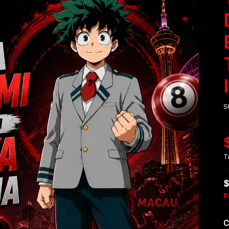
S
T
o
$
P
C