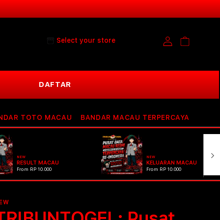
Select your store
Log in
Cart
DAFTAR
NDAR TOTO MACAU
BANDAR MACAU TERPERCAYA
NEW
NEW
RESULT MACAU
KELUARAN MACAU
From RP 10.000
From RP 10.000
EW
TRIBUNTOGEL: Pusat