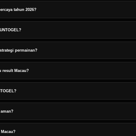
ercaya tahun 2026?
aran Macau autentik dengan sistem sinkronisasi serve
RIBUNTOGEL?
serta keamanan transaksi bagi seluruh member.
 kualitas tinggi dan kecepatan optimal, memastikan 
trategi permainan?
rekayasa.
RIBUNTOGEL berfungsi sebagai peta navigasi untuk meng
 result Macau?
.
riendly, memungkinkan Anda memantau update keluaran
UNTOGEL?
nya.
ar dari potensi penipuan. Akses ke data terverifikasi
L aman?
enggunakan enkripsi modern untuk menjaga kerahasiaa
o Macau?
esional.